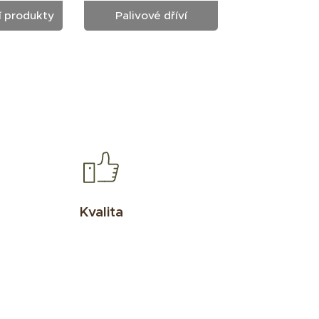
í produkty
Palivové dříví
Kvalita