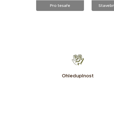
Pro tesaře
Stavebn
Ohleduplnost